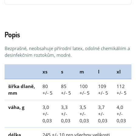
Popis
Bezprašné, neobsahuje přírodní latex, odolné chemikáliím a
desinfekčním roztokům, modré.
xs
s
m
l
xl
šířka dlaně,
80
85
100
109
112
mm
+/- 5
+/- 5
+/- 5
+/- 5
+/- 5
váha, g
3,0
3,3
3,5
3,7
4,0
+/-
+/-
+/-
+/-
+/-
0,03
0,03
0,03
0,03
0,03
délka
245 +/- 10 pro všechny velikosti