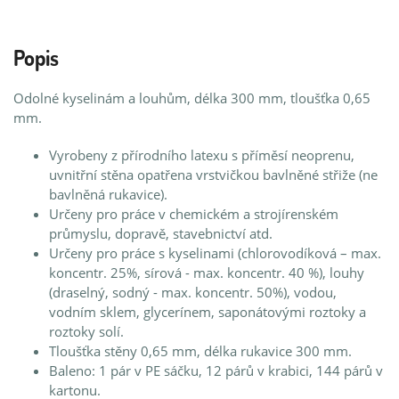
Popis
Odolné kyselinám a louhům, délka 300 mm, tloušťka 0,65
mm.
Vyrobeny z přírodního latexu s příměsí neoprenu,
uvnitřní stěna opatřena vrstvičkou bavlněné střiže (ne
bavlněná rukavice).
Určeny pro práce v chemickém a strojírenském
průmyslu, dopravě, stavebnictví atd.
Určeny pro práce s kyselinami (chlorovodíková – max.
koncentr. 25%, sírová - max. koncentr. 40 %), louhy
(draselný, sodný - max. koncentr. 50%), vodou,
vodním sklem, glycerínem, saponátovými roztoky a
roztoky solí.
Tloušťka stěny 0,65 mm, délka rukavice 300 mm.
Baleno: 1 pár v PE sáčku, 12 párů v krabici, 144 párů v
kartonu.